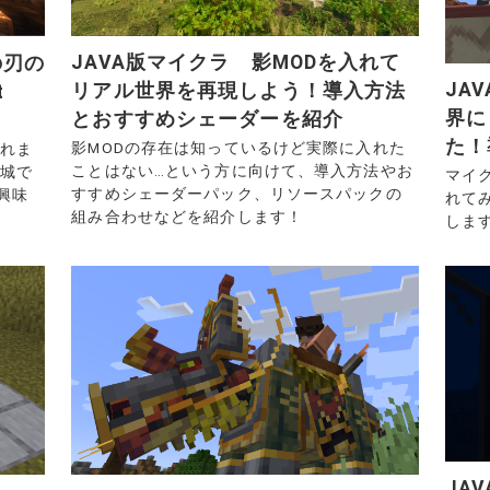
JAVA版マイクラ 影MODを入れて
の刃の
JA
リアル世界を再現しよう！導入方法
t
界に
とおすすめシェーダーを紹介
た！
影MODの存在は知っているけど実際に入れた
これま
ことはない…という方に向けて、導入方法やお
限城で
マイ
すすめシェーダーパック、リソースパックの
興味
れて
組み合わせなどを紹介します！
しま
JA