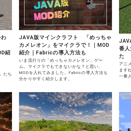
かわ
JAVA版マインクラフト 「めっちゃ
JA
カメレオン」をマイクラで！｜MOD
番人
OD紹
紹介｜Fabricの導入方法も
た
いま流行りの「めっちゃカメレオン」ゲー
アニ
ム。マイクラでもできないかな？と思い、
ます
MODを入れてみました。Fabricの導入方法も
わ」たち
一番
分かりやすく紹介します。