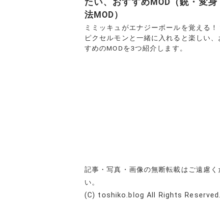
たい、おすすめMOD（銃・変身
法MOD）
ミミッキュがエナジーボールを覚える
ピクセルモンと一緒に入れると楽しい、
すめのMODを3つ紹介します。
投
稿
の
ペ
記事・写真・画像の無断転載はご遠慮く
い。
ー
(C) toshiko.blog All Rights Reserved