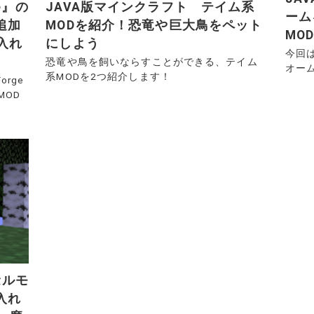
e』の
JAVA版マインクラフト テイム系
ーム
追加
MODを紹介！恐竜や巨大鳥をペット
MOD
で入れ
にしよう
今回
恐竜や鳥を飼いならすことができる、テイム
オー
系MODを2つ紹介します！
rge
MOD
セルモ
入れ