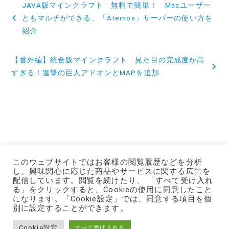
JAVA版マインクラフト 無料で簡単！ Macユーザー
稿
ともマルチができる、「Aternos」サーバーの使い方を
紹介
ナ
ビ
【番外編】統合版マインクラフト 見た目の完成度が高
すぎる！進撃の巨人アドオンとMAPを追加
ゲ
ー
シ
ョ
ン
記事・写真・画像の無断転載はご遠慮ください。
このウェブサイトではお客様の閲覧履歴などを分析
(C) toshiko.blog All Rights Reserved.
し、興味関心に応じた商品やサービスに関する広告を
配信しています。閲覧を続けたり、 「すべて受け入れ
る」をクリックすると、Cookieの使用に同意したこと
になります。「Cookie設定」では、同意する項目を個
別に設定することができます。
プライバシーポリシー - 運営者情報
Cookie設定
すべて受け入れる